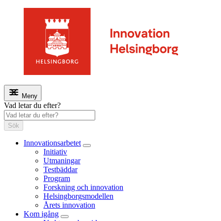
Meny
Vad letar du efter?
Sök
Innovationsarbetet
Initiativ
Utmaningar
Testbäddar
Program
Forskning och innovation
Helsingborgsmodellen
Årets innovation
Kom igång