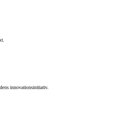
xt.
ens innovationsinitiativ.