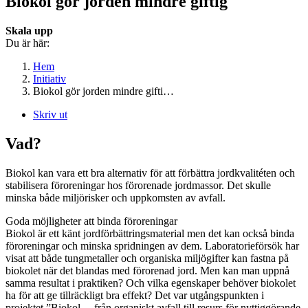
Biokol gör jorden mindre giftig
Skala upp
Du är här:
Hem
Initiativ
Biokol gör jorden mindre gifti…
Skriv ut
Vad?
Biokol kan vara ett bra alternativ för att förbättra jordkvalitéten och
stabilisera föroreningar hos förorenade jordmassor. Det skulle
minska både miljörisker och uppkomsten av avfall.
Goda möjligheter att binda föroreningar
Biokol är ett känt jordförbättringsmaterial men det kan också binda
föroreningar och minska spridningen av dem. Laboratorieförsök har
visat att både tungmetaller och organiska miljögifter kan fastna på
biokolet när det blandas med förorenad jord. Men kan man uppnå
samma resultat i praktiken? Och vilka egenskaper behöver biokolet
ha för att ge tillräckligt bra effekt? Det var utgångspunkten i
projektet ”Biokol – från organiskt avfall till resurs för nyttiggörande