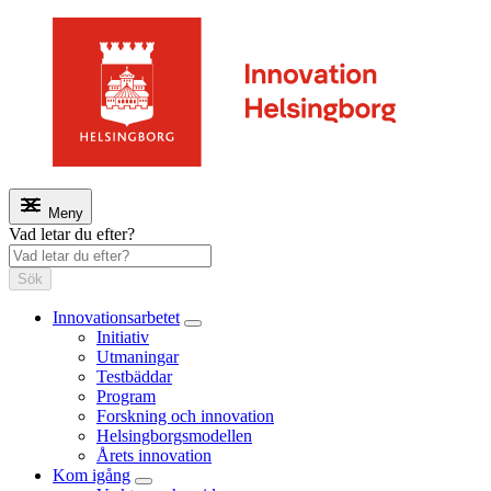
Meny
Vad letar du efter?
Sök
Innovationsarbetet
Initiativ
Utmaningar
Testbäddar
Program
Forskning och innovation
Helsingborgsmodellen
Årets innovation
Kom igång