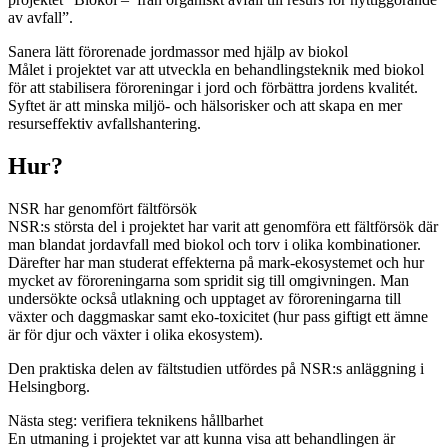
av avfall”.
Sanera lätt förorenade jordmassor med hjälp av biokol
Målet i projektet var att utveckla en behandlingsteknik med biokol
för att stabilisera föroreningar i jord och förbättra jordens kvalitét.
Syftet är att minska miljö- och hälsorisker och att skapa en mer
resurseffektiv avfallshantering.
Hur?
NSR har genomfört fältförsök
NSR:s största del i projektet har varit att genomföra ett fältförsök där
man blandat jordavfall med biokol och torv i olika kombinationer.
Därefter har man studerat effekterna på mark-ekosystemet och hur
mycket av föroreningarna som spridit sig till omgivningen. Man
undersökte också utlakning och upptaget av föroreningarna till
växter och daggmaskar samt eko-toxicitet (hur pass giftigt ett ämne
är för djur och växter i olika ekosystem).
Den praktiska delen av fältstudien utfördes på NSR:s anläggning i
Helsingborg.
Nästa steg: verifiera teknikens hållbarhet
En utmaning i projektet var att kunna visa att behandlingen är