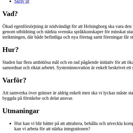
Skriv ut
Vad?
Ökad egenförsörjning är nödvändigt för att Helsingborg ska vara den bäs
genom utbildning och stärkta svenska språkkunskaper för minskat utan
inriktningen, där både befintliga och nya företag samt föreningar får s
Hur?
Staden har flera ambitiösa mål och en rad pågående initiativ för att 
samordnat och riktat arbetet. Systeminnovation är enkelt beskrivet ett 
Varför?
Att samverka över gränser är aldrig enkelt men ska vi lyckas måste st
byggda på förståelse och delat ansvar.
Utmaningar
Hur kan vi blir bättre på att attrahera, behålla och utveckla komp
kan vi arbeta för att stärka integrationen?