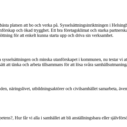
ta platsen att bo och verka på. Sysselsättningsinriktningen i Helsingborg
förskap och ökad trygghet. Ett bra företagsklimat och starka partnersk
töttning för att enkelt kunna starta upp och driva sin verksamhet.
öka sysselsättningen och minska utanförskapet i kommunen, nu testar vi 
sätt att tänka och arbeta tillsammans för att lösa svåra samhällsutmaning
aden, näringslivet, utbildningsaktörer och civilsamhället samarbeta, äve
etens?, Hur får vi alla i samhället att bli anställningsbara eller självfö